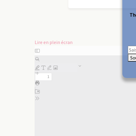
The
Lire en plein écran
Aller
au
So
contenu
PDF