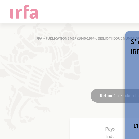
IRFA
>
PUBLICATIONS MEP (1840-1964) : BIBLIOTHÈQUE NUMÉRIQ
S'i
IR
Retour à la recherch
L’
Pays
Inde