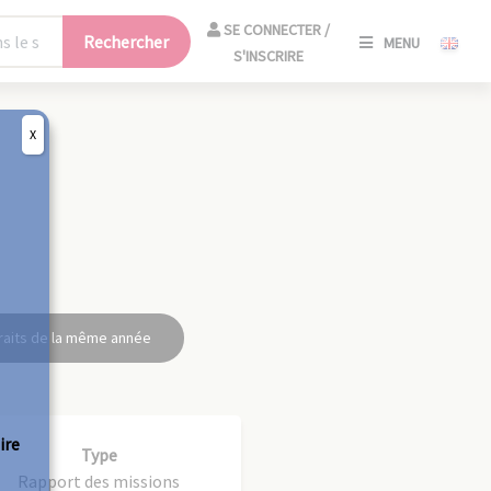
SE
SE CONNECTER /
Rechercher
MENU
CONNECT
S'INSCRIRE
/
S'INSCRIR
X
FERM
raits de la même année
ire
Type
Rapport des missions