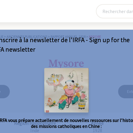
UE
>
ANCIENNES PUBLICATIONS
>
RAPPORT ANNUEL 1928
>
MYSORE
nscrire à la newsletter de l'IRFA - Sign up for the
FA newsletter
Mysore
e
Ext
IRFA vous prépare actuellement de nouvelles ressources sur l’histo
Région missionnaire
Année
des missions catholiques en Chine :
Inde
1928