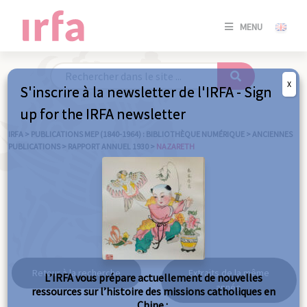
SE
MENU
CONNE
/
S'INSC
X
S'inscrire à la newsletter de l'IRFA - Sign
SE
up for the IRFA newsletter
CONNE
/ S'INSC
IRFA
>
PUBLICATIONS MEP (1840-1964) : BIBLIOTHÈQUE NUMÉRIQUE
>
ANCIENNES
PUBLICATIONS
>
RAPPORT ANNUEL 1930
>
NAZARETH
FE
Nazareth
Retour à la recherche
Extraits de la même
L’IRFA vous prépare actuellement de nouvelles
année
ressources sur l’histoire des missions catholiques en
Chine :