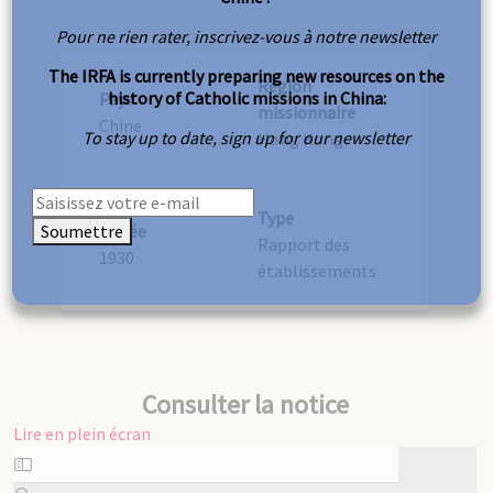
Pour ne rien rater, inscrivez-vous à notre newsletter
The IRFA is currently preparing new resources on the
Région
history of Catholic missions in China:
Pays
missionnaire
Chine
To stay up to date, sign up for our newsletter
Hong Kong
Type
Soumettre
Année
Rapport des
1930
établissements
Consulter la notice
Lire en plein écran
Aller
au