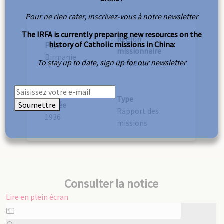
Pour ne rien rater, inscrivez-vous à notre newsletter
The IRFA is currently preparing new resources on the
Région
history of Catholic missions in China:
Pays
missionnaire
Birmanie
To stay up to date, sign up for our newsletter
Birmanie
Type
Soumettre
Année
Rapport des
1936
missions
Consulter la notice
Lire en plein écran
Aller
au