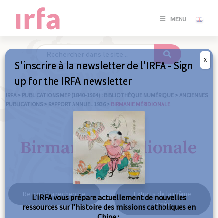
SE
MENU
CONNE
/
S'INSC
X
S'inscrire à la newsletter de l'IRFA - Sign
SE
up for the IRFA newsletter
CONNE
/ S'INSC
IRFA
>
PUBLICATIONS MEP (1840-1964) : BIBLIOTHÈQUE NUMÉRIQUE
>
ANCIENNES
PUBLICATIONS
>
RAPPORT ANNUEL 1936
>
BIRMANIE MÉRIDIONALE
FE
Birmanie méridionale
Retour à la recherche
Extraits de la même
L’IRFA vous prépare actuellement de nouvelles
année
ressources sur l’histoire des missions catholiques en
Chine :