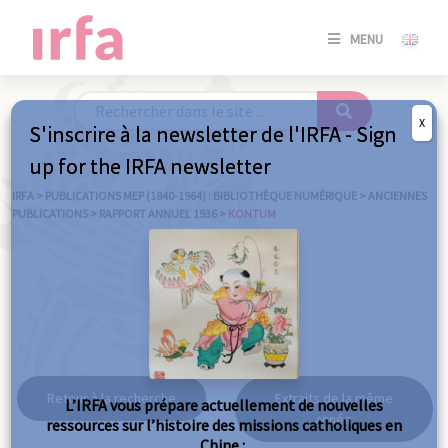
SE
MENU
CONNE
/
S'INSC
X
S'inscrire à la newsletter de l'IRFA - Sign
SE
up for the IRFA newsletter
CONNE
/ S'INSC
IRFA
>
PUBLICATIONS MEP (1840-1964) : BIBLIOTHÈQUE NUMÉRIQUE
>
ANCIENNES
PUBLICATIONS
>
RAPPORT ANNUEL 1936
>
KONTUM
FE
Kontum
Retour à la recherche
Extraits de la même
L’IRFA vous prépare actuellement de nouvelles
année
ressources sur l’histoire des missions catholiques en
Chine :