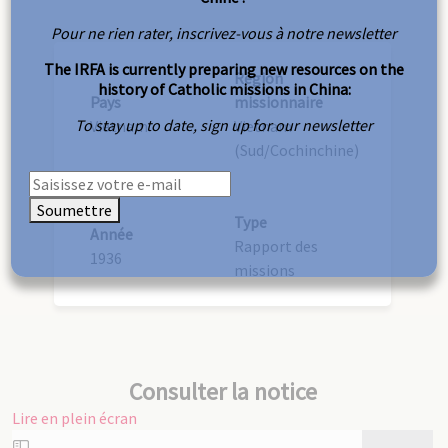
Pour ne rien rater, inscrivez-vous à notre newsletter
The IRFA is currently preparing new resources on the
Région
history of Catholic missions in China:
Pays
missionnaire
To stay up to date, sign up for our newsletter
Vietnam
Vietnam
(Sud/Cochinchine)
Soumettre
Type
Année
Rapport des
1936
missions
Consulter la notice
Lire en plein écran
Aller