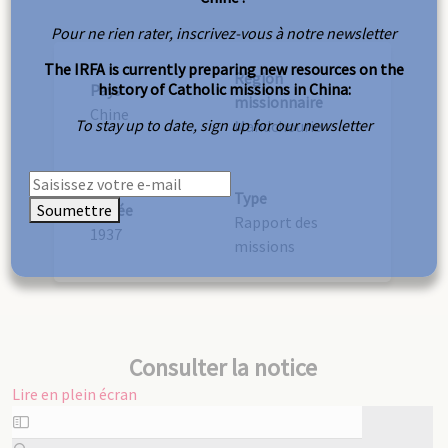
Pour ne rien rater, inscrivez-vous à notre newsletter
The IRFA is currently preparing new resources on the
Région
history of Catholic missions in China:
Pays
missionnaire
Chine
To stay up to date, sign up for our newsletter
Mandchourie
Type
Soumettre
Année
Rapport des
1937
missions
Consulter la notice
Lire en plein écran
Aller
au