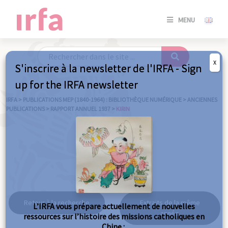
SE
MENU
CONNE
/
S'INSC
X
S'inscrire à la newsletter de l'IRFA - Sign
SE
up for the IRFA newsletter
CONNE
/ S'INSC
IRFA
>
PUBLICATIONS MEP (1840-1964) : BIBLIOTHÈQUE NUMÉRIQUE
>
ANCIENNES
PUBLICATIONS
>
RAPPORT ANNUEL 1937
>
KIRIN
FE
Kirin
Retour à la recherche
Extraits de la même
L’IRFA vous prépare actuellement de nouvelles
année
ressources sur l’histoire des missions catholiques en
Chine :