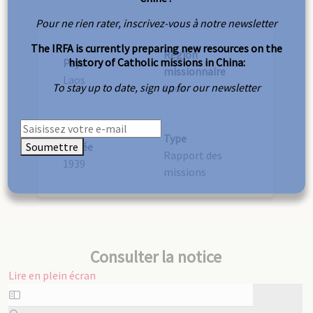
Pour ne rien rater, inscrivez-vous à notre newsletter
The IRFA is currently preparing new resources on the
Région
history of Catholic missions in China:
Pays
missionnaire
Laos
To stay up to date, sign up for our newsletter
Laos
Type
Soumettre
Année
Rapport des
1939
missions
Consulter la notice
Lire en plein écran
Aller
au