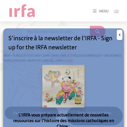
SE
MENU
CONNE
/
S'INSC
X
S'inscrire à la newsletter de l'IRFA - Sign
SE
up for the IRFA newsletter
CONNE
/ S'INSC
IRFA
>
PUBLICATIONS MEP (1840-1964) : BIBLIOTHÈQUE NUMÉRIQUE
>
ANCIENNES
PUBLICATIONS
>
RAPPORT ANNUEL 1939
>
LAOS
FE
Laos
Retour à la recherche
Extraits de la même
L’IRFA vous prépare actuellement de nouvelles
année
ressources sur l’histoire des missions catholiques en
Chine :