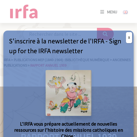
SE
MENU
CONNE
/
S'INSC
X
S'inscrire à la newsletter de l'IRFA - Sign
SE
up for the IRFA newsletter
CONNE
/ S'INSC
IRFA
>
PUBLICATIONS MEP (1840-1964) : BIBLIOTHÈQUE NUMÉRIQUE
>
ANCIENNES
PUBLICATIONS
>
RAPPORT ANNUEL 1939
FE
L’IRFA vous prépare actuellement de nouvelles
ressources sur l’histoire des missions catholiques en
Chine :