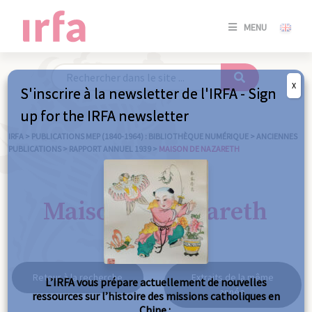
SE
MENU
CONNE
/
S'INSC
X
S'inscrire à la newsletter de l'IRFA - Sign
SE
up for the IRFA newsletter
CONNE
/ S'INSC
IRFA
>
PUBLICATIONS MEP (1840-1964) : BIBLIOTHÈQUE NUMÉRIQUE
>
ANCIENNES
PUBLICATIONS
>
RAPPORT ANNUEL 1939
>
MAISON DE NAZARETH
FE
Maison de Nazareth
Retour à la recherche
Extraits de la même
L’IRFA vous prépare actuellement de nouvelles
année
ressources sur l’histoire des missions catholiques en
Chine :