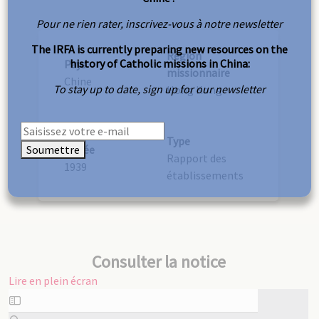
Pour ne rien rater, inscrivez-vous à notre newsletter
The IRFA is currently preparing new resources on the
Région
history of Catholic missions in China:
Pays
missionnaire
Chine
To stay up to date, sign up for our newsletter
Hong Kong
Type
Soumettre
Année
Rapport des
1939
établissements
Consulter la notice
Lire en plein écran
Aller
au