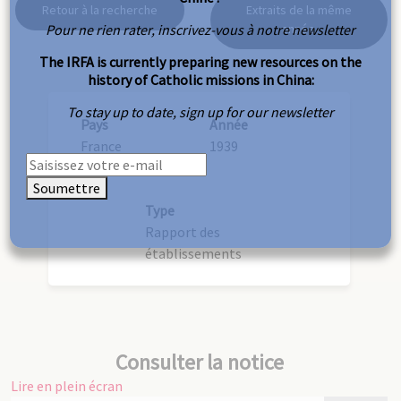
Retour à la recherche
Extraits de la même
Pour ne rien rater, inscrivez-vous à notre newsletter
année
The IRFA is currently preparing new resources on the
history of Catholic missions in China:
To stay up to date, sign up for our newsletter
Pays
Année
France
1939
Soumettre
Type
Rapport des
établissements
Consulter la notice
Lire en plein écran