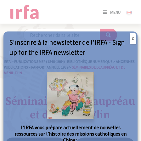
SE
MENU
CONNE
/
S'INSC
X
S'inscrire à la newsletter de l'IRFA - Sign
SE
up for the IRFA newsletter
CONNE
/ S'INSC
IRFA
>
PUBLICATIONS MEP (1840-1964) : BIBLIOTHÈQUE NUMÉRIQUE
>
ANCIENNES
PUBLICATIONS
>
RAPPORT ANNUEL 1939
>
SÉMINAIRES DE BEAUPRÉAU ET DE
MÉNIL-FLIN
FE
Séminaires de Beaupréau
et de Ménil-Flin
L’IRFA vous prépare actuellement de nouvelles
ressources sur l’histoire des missions catholiques en
Chine :