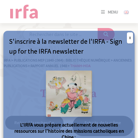
SE
MENU
CONNE
/
S'INSC
X
S'inscrire à la newsletter de l'IRFA - Sign
SE
up for the IRFA newsletter
CONNE
/ S'INSC
IRFA
>
PUBLICATIONS MEP (1840-1964) : BIBLIOTHÈQUE NUMÉRIQUE
>
ANCIENNES
PUBLICATIONS
>
RAPPORT ANNUEL 1948
>
THANH-HOA
FE
Thanh-Hoa
Retour à la recherche
Extraits de la même
L’IRFA vous prépare actuellement de nouvelles
année
ressources sur l’histoire des missions catholiques en
Chine :