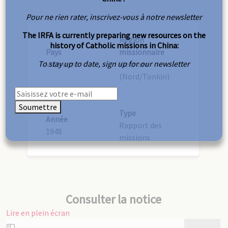
Pour ne rien rater, inscrivez-vous à notre newsletter
The IRFA is currently preparing new resources on the
Région
history of Catholic missions in China:
Pays
missionnaire
To stay up to date, sign up for our newsletter
Vietnam
Vietnam
(Nord/Tonkin)
Soumettre
Type
Année
Rapport des
1948
missions
Consulter la notice
Lire en plein écran
Aller