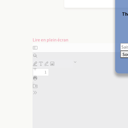
The
Lire en plein écran
Aller
au
So
contenu
PDF