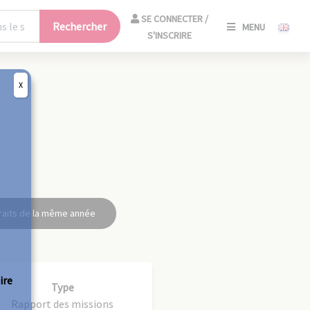
SE
SE CONNECTER /
Rechercher
MENU
CONNECT
S'INSCRIRE
/
S'INSCRIR
X
FERM
raits de la même année
ire
Type
Rapport des missions