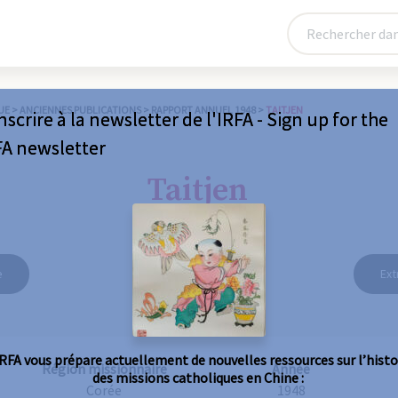
UE
>
ANCIENNES PUBLICATIONS
>
RAPPORT ANNUEL 1948
>
TAITJEN
nscrire à la newsletter de l'IRFA - Sign up for the
FA newsletter
Taitjen
e
Ext
IRFA vous prépare actuellement de nouvelles ressources sur l’histo
Région missionnaire
Année
des missions catholiques en Chine :
Corée
1948