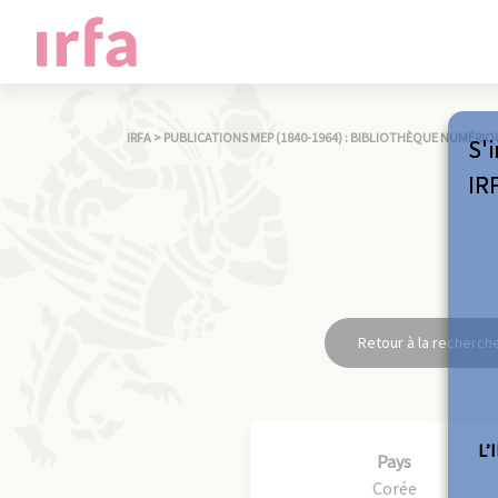
IRFA
>
PUBLICATIONS MEP (1840-1964) : BIBLIOTHÈQUE NUMÉRIQ
S'i
IR
Retour à la recherch
L’
Pays
Corée