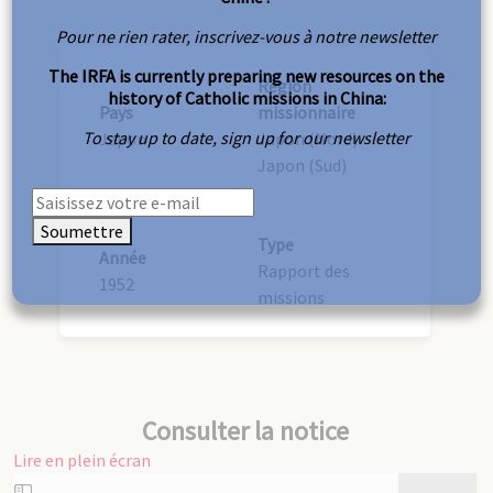
Pour ne rien rater, inscrivez-vous à notre newsletter
The IRFA is currently preparing new resources on the
Région
history of Catholic missions in China:
Pays
missionnaire
To stay up to date, sign up for our newsletter
Japon
Japon (Nord)
Japon (Sud)
Soumettre
Type
Année
Rapport des
1952
missions
Consulter la notice
Lire en plein écran
Aller