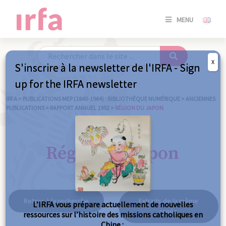
SE
MENU
CONNE
/
S'INSC
X
S'inscrire à la newsletter de l'IRFA - Sign
SE
up for the IRFA newsletter
CONNE
/ S'INSC
IRFA
>
PUBLICATIONS MEP (1840-1964) : BIBLIOTHÈQUE NUMÉRIQUE
>
ANCIENNES
PUBLICATIONS
>
RAPPORT ANNUEL 1952
>
RÉGION DU JAPON
FE
Région du Japon
Retour à la recherche
Extraits de la même
L’IRFA vous prépare actuellement de nouvelles
année
ressources sur l’histoire des missions catholiques en
Chine :