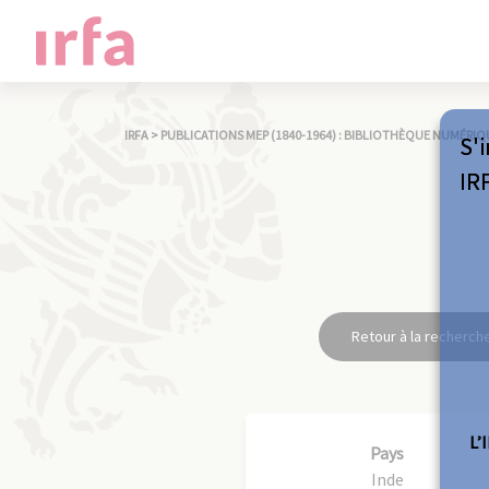
IRFA
>
PUBLICATIONS MEP (1840-1964) : BIBLIOTHÈQUE NUMÉRIQ
S'i
IR
Retour à la recherch
L’
Pays
Inde