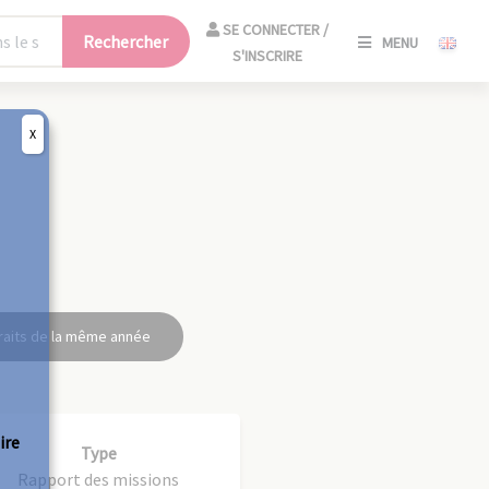
SE
SE CONNECTER /
Rechercher
MENU
CONNECT
S'INSCRIRE
/
S'INSCRIR
X
FERM
raits de la même année
ire
Type
Rapport des missions