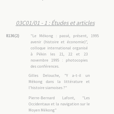
03C02/05 : Instituts liés à la mission (1876-1975)
03C02/06 : Diaspora (1975-1980)
03C03 : Travaux scientifiques
03C01/01 - 1 : Études et articles
03C03/01 : Linguistique
03C03/02 : Documents rapportés du Cambodge
8136(2)
"Le Mékong : passé, présent,
1995
03C04 : Espace Cambodge
avenir (histoire et économie)",
colloque international organisé
à Pékin les 21, 22 et 23
novembre 1995 : photocopies
des conférences.
Gilles Delouche, "Y a-t-il un
Mékong dans la littérature et
l’histoire siamoises ?"
Pierre-Bernard Lafont, "Les
Occidentaux et la navigation sur le
Moyen Mékong"