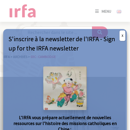
SE
MENU
CONNE
/
S'INSC
X
S'inscrire à la newsletter de l'IRFA - Sign
SE
up for the IRFA newsletter
CONNE
/ S'INSC
IRFA
>
ARCHIVES
>
03C : CAMBODGE
FE
L’IRFA vous prépare actuellement de nouvelles
ressources sur l’histoire des missions catholiques en
Chine :