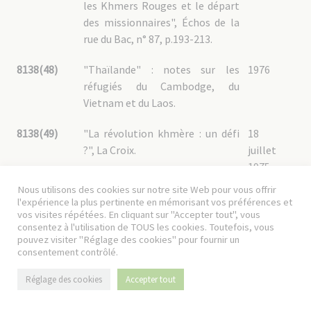
les Khmers Rouges et le départ
des missionnaires", Échos de la
rue du Bac, n° 87, p.193-213.
8138(48)
"Thaïlande" : notes sur les
1976
réfugiés du Cambodge, du
Vietnam et du Laos.
8138(49)
"La révolution khmère : un défi
18
?", La Croix.
juillet
1975
Nous utilisons des cookies sur notre site Web pour vous offrir
8138(5)
"Le Cambodge : dix années
8
l'expérience la plus pertinente en mémorisant vos préférences et
d’indépendance" ; "Le Cambodge
octobre
vos visites répétées. En cliquant sur "Accepter tout", vous
consentez à l'utilisation de TOUS les cookies. Toutefois, vous
et la France", Le Monde.
1963
pouvez visiter "Réglage des cookies" pour fournir un
consentement contrôlé.
8138(50)
Alain Bulher, "Voyage au bout de
23
l’horreur : ce qui s’est passé au
janvier
Réglage des cookies
Accepter tout
Cambodge le 18 avril 1975
1977
dépasse tout ce qu’on avait pu