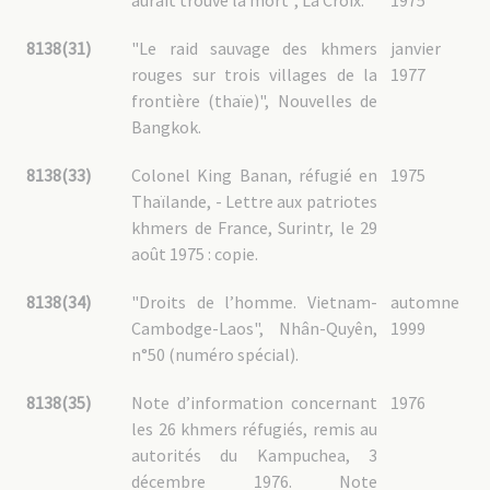
aurait trouvé la mort", La Croix.
1975
8138(31)
"Le raid sauvage des khmers
janvier
rouges sur trois villages de la
1977
frontière (thaïe)", Nouvelles de
Bangkok.
8138(33)
Colonel King Banan, réfugié en
1975
Thaïlande, - Lettre aux patriotes
khmers de France, Surintr, le 29
août 1975 : copie.
8138(34)
"Droits de l’homme. Vietnam-
automne
Cambodge-Laos", Nhân-Quyên,
1999
n°50 (numéro spécial).
8138(35)
Note d’information concernant
1976
les 26 khmers réfugiés, remis au
autorités du Kampuchea, 3
décembre 1976. Note