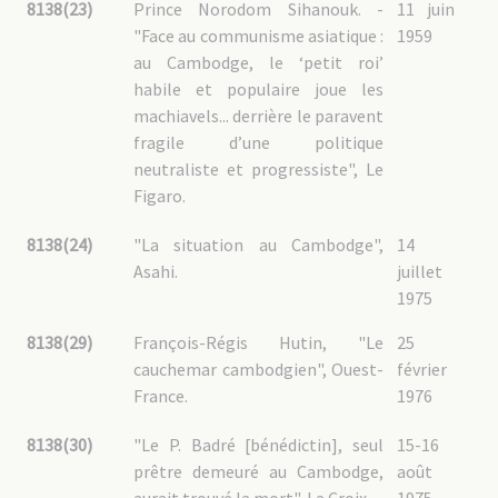
8138(23)
Prince Norodom Sihanouk. -
11 juin
"Face au communisme asiatique :
1959
au Cambodge, le ‘petit roi’
habile et populaire joue les
machiavels... derrière le paravent
fragile d’une politique
neutraliste et progressiste", Le
Figaro.
8138(24)
"La situation au Cambodge",
14
Asahi.
juillet
1975
8138(29)
François-Régis Hutin, "Le
25
cauchemar cambodgien", Ouest-
février
France.
1976
8138(30)
"Le P. Badré [bénédictin], seul
15-16
prêtre demeuré au Cambodge,
août