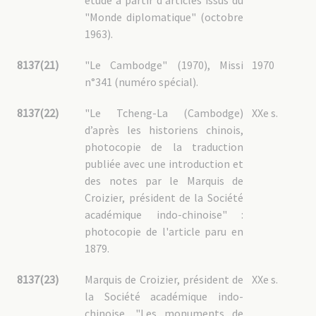
étude à partir d'articles issus du
"Monde diplomatique" (octobre
1963).
8137(21)
"Le Cambodge" (1970), Missi
1970
n°341 (numéro spécial).
8137(22)
"Le Tcheng-La (Cambodge)
XXe s.
d’après les historiens chinois,
photocopie de la traduction
publiée avec une introduction et
des notes par le Marquis de
Croizier, président de la Société
académique indo-chinoise" :
photocopie de l'article paru en
1879.
8137(23)
Marquis de Croizier, président de
XXe s.
la Société académique indo-
chinoise, "Les monuments de