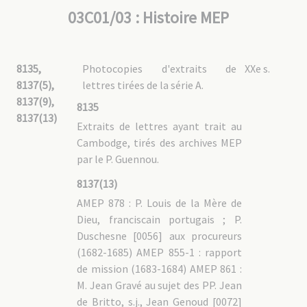
03C01/03 : Histoire MEP
8135,
Photocopies d'extraits de
XXe s.
8137(5),
lettres tirées de la série A.
8137(9),
8135
8137(13)
Extraits de lettres ayant trait au
Cambodge, tirés des archives MEP
par le P. Guennou.
8137(13)
AMEP 878 : P. Louis de la Mère de
Dieu, franciscain portugais ; P.
Duschesne [0056] aux procureurs
(1682-1685) AMEP 855-1 : rapport
de mission (1683-1684) AMEP 861 :
M. Jean Gravé au sujet des PP. Jean
de Britto, s.j., Jean Genoud [0072]