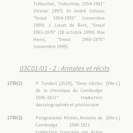
Trébuchet, "Indochine, 1954-1961"
(février 1997). Dr André Gilloux,
"Snoul 1954-1955" (novembre
1999). J. Louat de Bort, "Snoul
1963-1970" (18 octobre 1999). Max
Henri, "Snoul 1960-1970"
(novembre 1999).
03C01/01 - 2 : Annales et récits
1730(1)
P. Tandart [2518], "Deux siècles
[XXe s.]
de la chronique du Cambodge
1596-1811" : traduction
dactylographiée et photocopie.
1730(2)
Pongsavodar Khmer, Annales du
[XXe s.]
Cambodge 1596-1811 :
traduction française par Achar