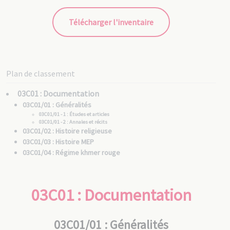
Télécharger l'inventaire
Plan de classement
03C01 : Documentation
03C01/01 : Généralités
03C01/01 - 1 : Études et articles
03C01/01 - 2 : Annales et récits
03C01/02 : Histoire religieuse
03C01/03 : Histoire MEP
03C01/04 : Régime khmer rouge
03C02 : Pastorale
03C02/01 : Relations avec la gouvernance MEP (1865-1949)
03C01 : Documentation
03C02/02 : Relations avec le Secrétariat général (1951-1976)
03C02/03 : Administration (1906-2008)
03C02/04 : Relations avec les autorités civiles et religieuses
03C01/01 : Généralités
(1959-1988)