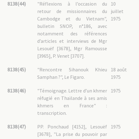
8138(44)
"Réflexions à l’occasion du
10
retour de missionnaires du
juillet
Cambodge et du Vietnam",
1975
bulletin SNOP, n°186, avec
notamment des références
d’articles et interviews de Mgr
Lesouëf [3678], Mgr Ramousse
[3965], P. Venet [3707].
8138(45)
"Rencontre Sihanouk Khieu
18 août
Samphan ?", Le Figaro.
1975
8138(46)
"Témoignage. Lettre d’un khmer
1975
réfugié en Thaïlande à ses amis
khmers en France" :
transcription.
8138(47)
PP. Ponchaud [4152], Lesouëf
1975
[3678], "La prise du pouvoir par