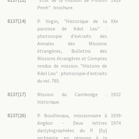
8137(12)
"État de la mission de Phnom
1929
Penh" : brochure.
8137(14)
P. Vogin, "Historique de la
XXe
paroisse de Kdol Leu" :
photocopie d'extraits des
Annales des Missions
étrangères, Bulletins des
Missions étrangères et Comptes
rendus de mission. "Histoire de
Kdol Leu" : photocopie d'extraits
du vol. 765.
8137(17)
Mission du Cambodge :
1932
historique.
8137(26)
P. Bouillevaux, missionnaire à
1939-
Angkor. - Deux lettres
1974
dactylographiées du P. [Sy]
archiviste, en réponse à la