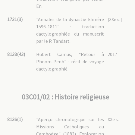
En.
1731(3)
"Annales de la dynastie khmère
[XXe s.]
1596-1811" : traduction
dactylographiée du manuscrit
par le P. Tandart.
8138(43)
Hubert Camus, "Retour à
2017
Phnom-Penh" : récit de voyage
dactylographié.
03C01/02 : Histoire religieuse
8136(1)
"Aperçu chronologique sur les
XXe s.
Missions Catholiques au
Cambodge" (1883), Exploration