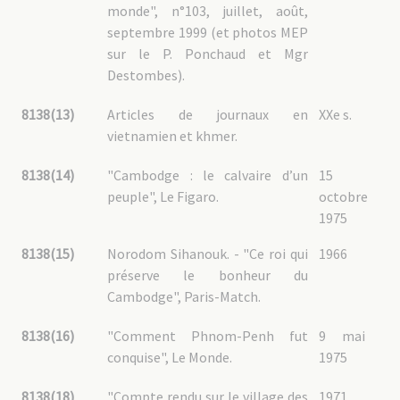
monde", n°103, juillet, août,
septembre 1999 (et photos MEP
sur le P. Ponchaud et Mgr
Destombes).
8138(13)
Articles de journaux en
XXe s.
vietnamien et khmer.
8138(14)
"Cambodge : le calvaire d’un
15
peuple", Le Figaro.
octobre
1975
8138(15)
Norodom Sihanouk. - "Ce roi qui
1966
préserve le bonheur du
Cambodge", Paris-Match.
8138(16)
"Comment Phnom-Penh fut
9 mai
conquise", Le Monde.
1975
8138(18)
"Compte rendu sur le village des
1971