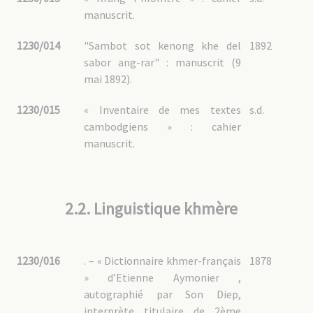
manuscrit.
1230/014
"Sambot sot kenong khe del
1892
sabor ang-rar" : manuscrit (9
mai 1892).
1230/015
« Inventaire de mes textes
s.d.
cambodgiens » : cahier
manuscrit.
2.2. Linguistique khmère
1230/016
. – « Dictionnaire khmer-français
1878
» d’Etienne Aymonier ,
autographié par Son Diep,
interprète titulaire de 2ème