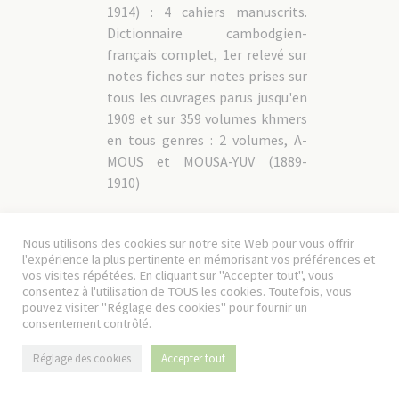
1914) : 4 cahiers manuscrits.
Dictionnaire cambodgien-
français complet, 1er relevé sur
notes fiches sur notes prises sur
tous les ouvrages parus jusqu'en
1909 et sur 359 volumes khmers
en tous genres : 2 volumes, A-
MOUS et MOUSA-YUV (1889-
1910)
1230/068-
« Dictionnaire français-sanscrit
1880-
069
»
1912
Nous utilisons des cookies sur notre site Web pour vous offrir
l'expérience la plus pertinente en mémorisant vos préférences et
1230/068
1880-1900
vos visites répétées. En cliquant sur "Accepter tout", vous
consentez à l'utilisation de TOUS les cookies. Toutefois, vous
Préparation : paquets classés par
pouvez visiter "Réglage des cookies" pour fournir un
lettre contenant des bandes de
consentement contrôlé.
papiers reliées par une ficelle.
Réglage des cookies
Accepter tout
1230/069
1912
Etude de caractères : fiches