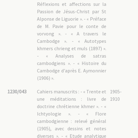
Réflexions et affections sur la
Passion de Jésus-Christ par St
Alponse de Liguorie ». - « Préface
de M. Pavie pour le conte de
vorvong ». - « A travers le
Cambodge ». - « Autotypes
khmers chrieng et muls (1897) ».
- « Analyses de satras
cambodgiens ». - « Histoire du
Cambodge d'après E. Aymonnier
(1906) ».
1230/043
Cahiers manuscrits : - « Trente et
1905-
une méditations : livre de
1910
doctrine chrétienne khmer ». - «
Ichtyologie ». - « Flore
cambodgienne : relevé général
(1905), avec dessins et notes
diverses ». - « Etude analytique