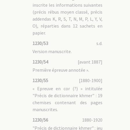
inscrite les informations suivantes
(précis rébus moyen classé, précis
addendas K, R, S, T, N, M, P, L, Y, V,
O), réparties dans 12 sachets en
papier.
1230/53
s.d.
Version manuscrite.
1230/54
[avant 1887]
Première épreuve annotée ».
1230/55
[1880-1900]
« Epreuve en cor (?) » intitulée
"Précis de dictionnaire khmer" : 19
chemises contenant des pages
manuscrites.
1230/56
1880-1920
"Précis de dictionnaire khmer" : jeu