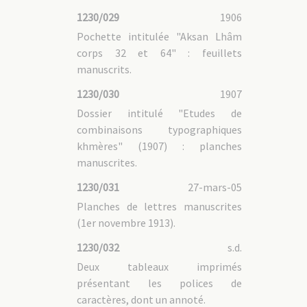
1230/029
1906
Pochette intitulée "Aksan Lhâm
corps 32 et 64" : feuillets
manuscrits.
1230/030
1907
Dossier intitulé "Etudes de
combinaisons typographiques
khmères" (1907) : planches
manuscrites.
1230/031
27-mars-05
Planches de lettres manuscrites
(1er novembre 1913).
1230/032
s.d.
Deux tableaux imprimés
présentant les polices de
caractères, dont un annoté.