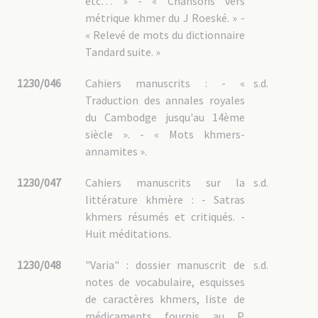
etc… » - « Chansons vers
métrique khmer du J Roeské. » -
« Relevé de mots du dictionnaire
Tandard suite. »
1230/046
Cahiers manuscrits : - «
s.d.
Traduction des annales royales
du Cambodge jusqu'au 14ème
siècle ». - « Mots khmers-
annamites ».
1230/047
Cahiers manuscrits sur la
s.d.
littérature khmère : - Satras
khmers résumés et critiqués. -
Huit méditations.
1230/048
"Varia" : dossier manuscrit de
s.d.
notes de vocabulaire, esquisses
de caractères khmers, liste de
médicaments fournis au P.