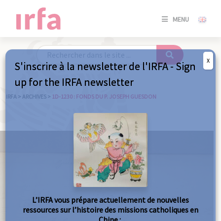
SE
MENU
CONNE
/
S'INSC
X
S'inscrire à la newsletter de l'IRFA - Sign
SE
up for the IRFA newsletter
CONNE
/ S'INSC
IRFA
>
ARCHIVES
>
1D-1230 : FONDS DU P. JOSEPH GUESDON
FE
L’IRFA vous prépare actuellement de nouvelles
ressources sur l’histoire des missions catholiques en
Chine :