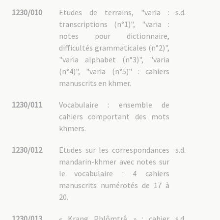
1230/010
Etudes de terrains, "varia :
s.d.
transcriptions (n°1)", "varia :
notes pour dictionnaire,
difficultés grammaticales (n°2)",
"varia alphabet (n°3)", "varia
(n°4)", "varia (n°5)" : cahiers
manuscrits en khmer.
1230/011
Vocabulaire : ensemble de
cahiers comportant des mots
khmers.
1230/012
Etudes sur les correspondances
s.d.
mandarin-khmer avec notes sur
le vocabulaire : 4 cahiers
manuscrits numérotés de 17 à
20.
1230/013
« Krang Phlômtrê » : cahier
s.d.