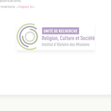
 publications.
ormations :
cliquez ici
.