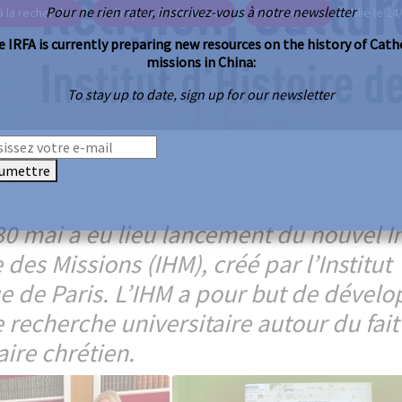
Pour ne rien rater, inscrivez-vous à notre newsletter
à la recherche
Colloques & séminaires
Conférences
Publié le 24
 IRFA is currently preparing new resources on the history of Cath
missions in China:
To stay up to date, sign up for our newsletter
umettre
30 mai a eu lieu lancement du nouvel In
 des Missions (IHM), créé par l’Institut
e de Paris. L’IHM a pour but de dévelo
 recherche universitaire autour du fait
ire chrétien.