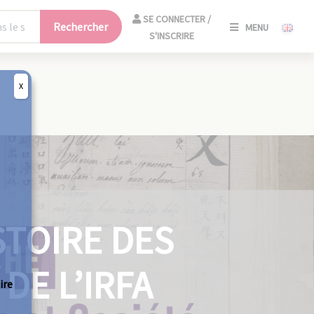
SE
SE CONNECTER /
Rechercher
MENU
CONNECT
S'INSCRIRE
/
S'INSCRIR
X
FERM
STOIRE DES
DE L’IRFA
ire