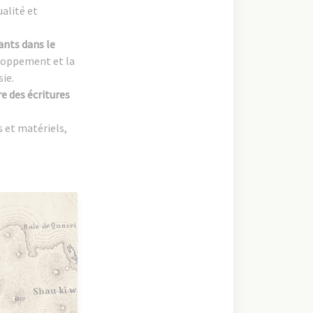
ualité et
ants dans le
veloppement et la
sie.
re des écritures
s et matériels,