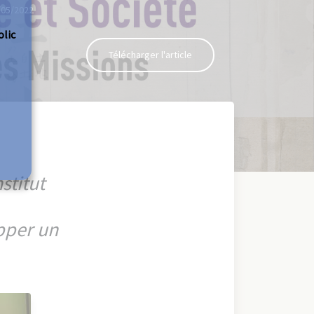
/05/2022
olic
Télécharger l'article
stitut
pper un