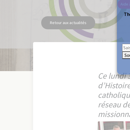
Aide 
The
Retour aux actualités
So
Ce lundi 
d’Histoire
catholiqu
réseau de
missionna