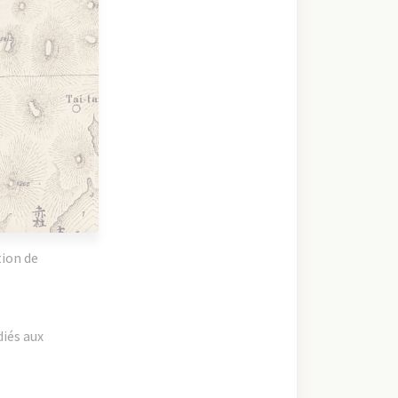
tion de
diés aux