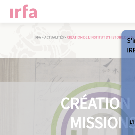
IRFA
>
ACTUALITÉS
>
CRÉATION DE L’INSTITUT D’HISTOIRE DES MIS
S'i
IR
CRÉATION 
MISSIONS
L’