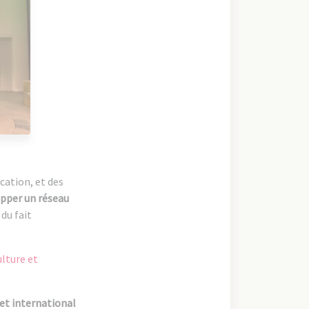
cation, et des
pper un réseau
du fait
ulture et
 et international