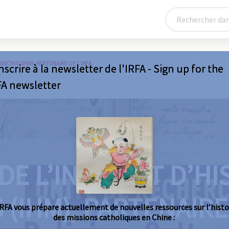
SIONS (IHM), PARTENAIRE DE L’IRFA
nscrire à la newsletter de l'IRFA - Sign up for the
FA newsletter
DE L’INSTITUT D’HI
 (IHM), PARTENAIRE 
IRFA vous prépare actuellement de nouvelles ressources sur l’histo
des missions catholiques en Chine :