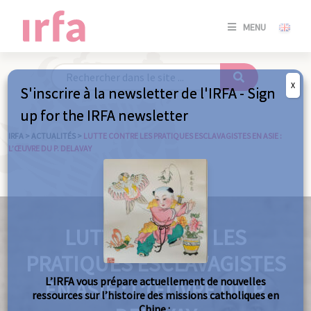
SE
MENU
CONNE
/
S'INSC
X
S'inscrire à la newsletter de l'IRFA - Sign
SE
up for the IRFA newsletter
CONNE
/ S'INSC
IRFA
>
ACTUALITÉS
>
LUTTE CONTRE LES PRATIQUES ESCLAVAGISTES EN ASIE :
L’ŒUVRE DU P. DELAVAY
FE
LUTTE CONTRE LES
PRATIQUES ESCLAVAGISTES
L’IRFA vous prépare actuellement de nouvelles
EN ASIE : L’ŒUVRE DU P.
ressources sur l’histoire des missions catholiques en
Chine :