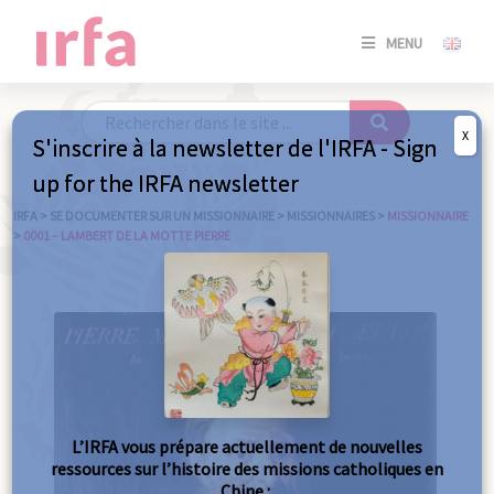
SE
MENU
CONNE
/
S'INSC
X
S'inscrire à la newsletter de l'IRFA - Sign
SE
up for the IRFA newsletter
CONNE
/ S'INSC
IRFA
>
SE DOCUMENTER SUR UN MISSIONNAIRE
>
MISSIONNAIRES
>
MISSIONNAIRE
>
0001 – LAMBERT DE LA MOTTE PIERRE
FE
L’IRFA vous prépare actuellement de nouvelles
ressources sur l’histoire des missions catholiques en
Chine :