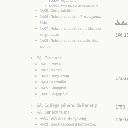
1A04/02 : Règlements
1A04/03 : Formation et vie quotidienne
1A05 : Comptabilité
1A06 : Relations avec la Propaganda
165
Fide
1A07 : Relations avec les institutions
religieuses
166-1
1A08 : Relations avec les autorités
civiles
2A : Procures
2A01 : Rome
2A02 : Macao
2A03 : Hong Kong
172-1
2A04 : Marseille
2A05 : Shanghai
2A06 : Singapour
3A : Collège général de Penang
175D
4A : Sanatoriums
4A01 : Béthanie (Hong Kong)
176-1
4A02 : Saint-Raphaël (Montbeton,