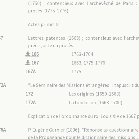
(1750) ; contentieux avec l'archevêché de Paris :
procès (1775-1776).
Actes primitifs.
67
Lettres patentes (1663) ; contentieux avec l’arch
précis, acte du procès.
166
1763-1764
167
1663, 1775-1776
167A
1775
72A
"Le Séminaire des Missions étrangères" : tapuscrit du 
172
Les origines (1650-1663)
172A
La fondation (1663-1700)
Explication de l’ordonnance du roi Louis XIV de 1667 
76A
P. Eugène Garnier [1836], "Réponse au questionnaire
de la Propagande pour le dictionnaire des missions".