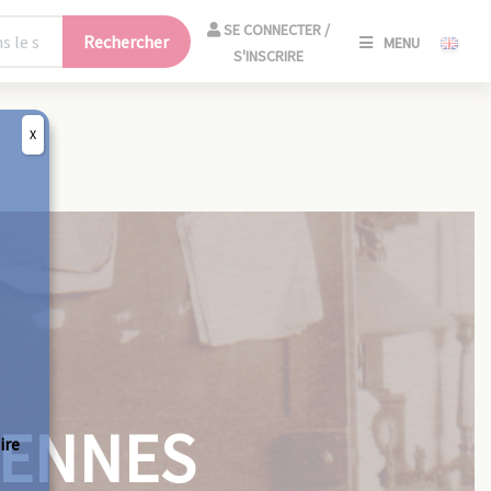
SE
SE CONNECTER /
Rechercher
MENU
CONNECT
S'INSCRIRE
/
S'INSCRIR
X
FERM
CIENNES
ire