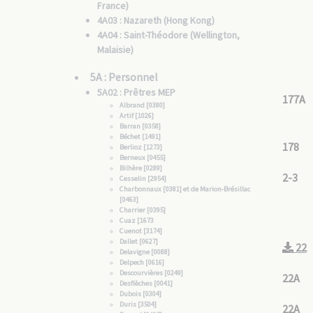
France)
4A03 : Nazareth (Hong Kong)
4A04 : Saint-Théodore (Wellington,
Malaisie)
5A : Personnel
5A02 : Prêtres MEP
177A
Albrand [0380]
Artif [1026]
Barran [0358]
Béchet [1491]
178
Berlioz [1273]
Berneux [0455]
Bilhère [0289]
2-3
Cesselin [2954]
Charbonnaux [0381] et de Marion-Brésillac
[0463]
Charrier [0395]
Cuaz [1673
Cuenot [3174]
Dallet [0627]
22
Delavigne [0088]
Delpech [0616]
Descourvières [0249]
22A
Desflèches [0041]
Dubois [0304]
Duris [3504]
22A