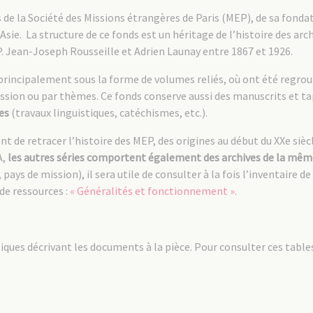
de la Société des Missions étrangères de Paris (MEP), de sa fondati
Asie. La structure de ce fonds est un héritage de l’histoire des arch
PP. Jean-Joseph Rousseille et Adrien Launay entre 1867 et 1926.
principalement sous la forme de volumes reliés, où ont été regro
ion ou par thèmes. Ce fonds conserve aussi des manuscrits et tap
es
(travaux linguistiques, catéchismes, etc.).
t de retracer l’histoire des MEP, des origines au début du XXe sièc
A,
les autres séries comportent également des archives de la mêm
 de mission), il sera utile de consulter à la fois l’inventaire de l
 de ressources :
« Généralités et fonctionnement »
.
ues décrivant les documents à la pièce. Pour consulter ces tables e