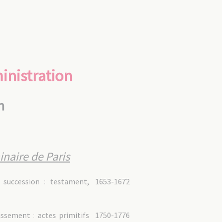
inistration
n
naire de Paris
 succession : testament,
1653-1672
issement : actes primitifs
1750-1776