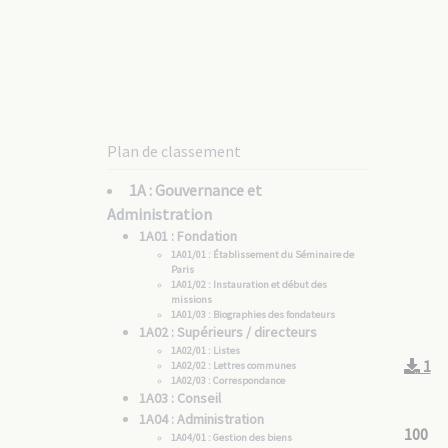
Plan de classement
1A : Gouvernance et
Administration
1A01 : Fondation
1A01/01 : Établissement du Séminaire de
Paris
1A01/02 : Instauration et début des
missions
1A01/03 : Biographies des fondateurs
1A02 : Supérieurs / directeurs
1A02/01 : Listes
1
1A02/02 : Lettres communes
1A02/03 : Correspondance
1A03 : Conseil
1A04 : Administration
100
1A04/01 : Gestion des biens