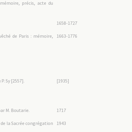
 mémoire, précis, acte du
1658-1727
evêché de Paris : mémoire,
1663-1776
P. Sy [2557].
[1935]
par M. Boutarie.
1717
 de la Sacrée congrégation
1943