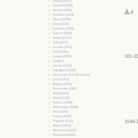
Favand [0415]
Franclet [0568]
Garnier [1836]
4
Gauthier [2105]
Gérard [2429]
Gleyo [0218]
Guerlach [1524]
Guerrin [0858]
Jobard [0127]
Jolly [0773]
Jurines [0412]
Krick [0595]
101-1
Laneau [0009]
Langlois
Launay [1325]
Legrégeois [0369]
Lemonnier de la Bissachère
Lions [0557]
Magnac [0925]
Marmonier [2493]
Moyë [0235]
Mutel [1320]
Pellerin [0485]
Petitnicolas [0645]
Picot [1950]
Pottier [0202]
1044-
Puginier [0720]
Retord [0391]
Rouchouse [2182]
Rousseille [0683]