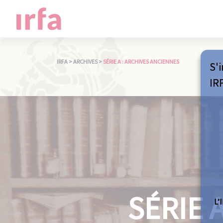
IRFA
>
ARCHIVES
>
SÉRIE A : ARCHIVES ANCIENNES
S'i
IR
SÉRIE 
L’