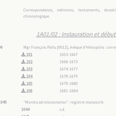
Correspondance, mémoire, testaments, donati
chronologique.
1A01/02 : Instauration et débu
06
Mgr François Pallu [0012], évêque d'Héliopolis : corr
101
1653-1667
102
1668-1673
103
1674-1677
104
1678-1679
105
1679-1680
106
1681-1684
1045
"Monita ad missionarios" : registre manuscrit.
1044
s.d