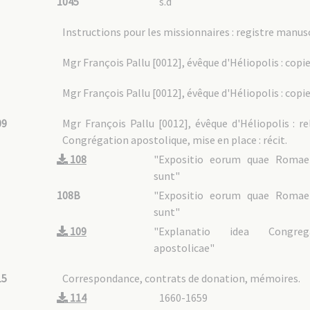
1045
s.d
Instructions pour les missionnaires : registre manusc
Mgr François Pallu [0012], évêque d'Héliopolis : copi
Mgr François Pallu [0012], évêque d'Héliopolis : copi
09
Mgr François Pallu [0012], évêque d'Héliopolis : re
Congrégation apostolique, mise en place : récit.
108
"Expositio eorum quae Romae
sunt"
108B
"Expositio eorum quae Romae
sunt"
109
"Explanatio idea Congrega
apostolicae"
15
Correspondance, contrats de donation, mémoires.
114
1660-1659