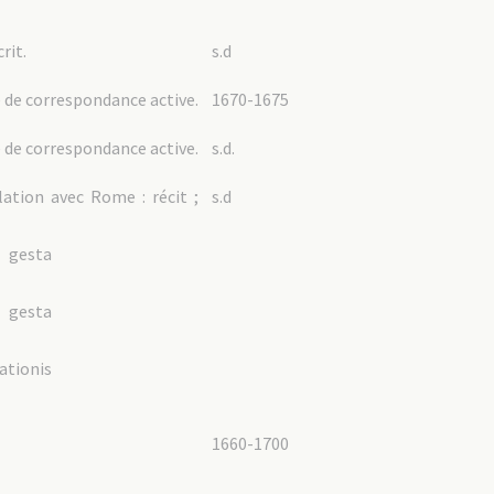
rit.
s.d
e de correspondance active.
1670-1675
e de correspondance active.
s.d.
lation avec Rome : récit ;
s.d
 gesta
 gesta
tionis
1660-1700