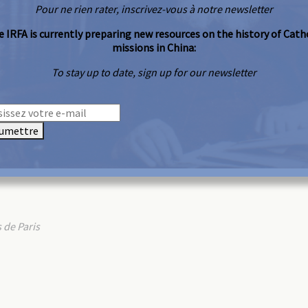
Pour ne rien rater, inscrivez-vous à notre newsletter
 IRFA is currently preparing new resources on the history of Cath
missions in China:
To stay up to date, sign up for our newsletter
umettre
 de Paris