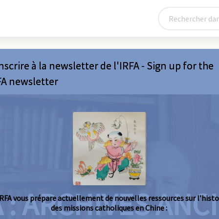
nscrire à la newsletter de l'IRFA - Sign up for the
FA newsletter
A : ARCHIVES AN
IRFA vous prépare actuellement de nouvelles ressources sur l’histo
des missions catholiques en Chine :