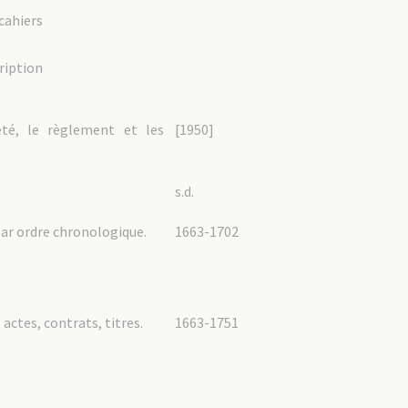
ahiers
iption
été, le règlement et les
[1950]
s.d.
par ordre chronologique.
1663-1702
ctes, contrats, titres.
1663-1751