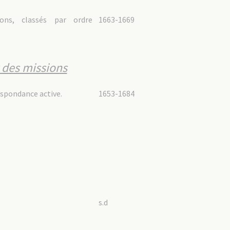
ons, classés par ordre
1663-1669
t des missions
espondance active.
1653-1684
s.d