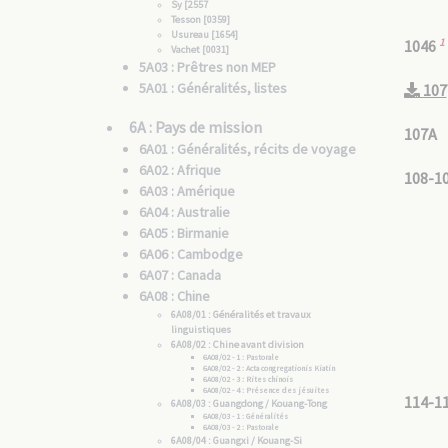
Sy [2557
Tesson [0359]
Usureau [1654]
1
1046
Vachet [0031]
5A03 : Prêtres non MEP
5A01 : Généralités, listes
107
6A : Pays de mission
107A
6A01 : Généralités, récits de voyage
6A02 : Afrique
108-1
6A03 : Amérique
6A04 : Australie
6A05 : Birmanie
6A06 : Cambodge
6A07 : Canada
6A08 : Chine
6A08/01 : Généralités et travaux
linguistiques
6A08/02 : Chine avant division
6A08/02 - 1 : Pastorale
6A08/02 - 2 : Acta congregationis Kiatin
6A08/02 - 3 : Rites chinois
6A08/02 - 4 : Présence des jésuites
114-1
6A08/03 : Guangdong / Kouang-Tong
6A08/03 - 1 : Généralités
6A08/03 - 2 : Pastorale
6A08/04 : Guangxi / Kouang-Si