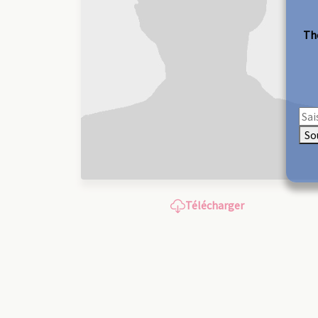
The
So
Télécharger