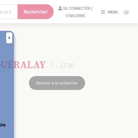
SE
SE CONNECTER /
Rechercher
MENU
CONNECT
S'INSCRIRE
/
S'INSCRIR
X
FERM
 QUÉRALAY
? - 1736
Revenir à la recherche
ire