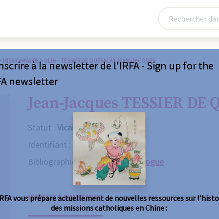
>
MISSIONNAIRE
>
0116 – TESSIER DE QUÉRALAY JEAN-JACQUES
nscrire à la newsletter de l'IRFA - Sign up for the
FA newsletter
Jean-Jacques TESSIER DE
Statut :
Vicaire apostolique
Identifiant :
0116
Bibliographie :
Consulter le catalogue
IDENTITÉ & MISSIONS
BIOGRAPHIE
RÉFÉRENCES
IRFA vous prépare actuellement de nouvelles ressources sur l’histo
des missions catholiques en Chine :