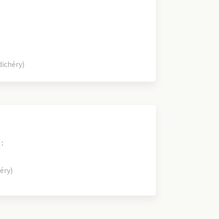
ichéry)
:
éry)