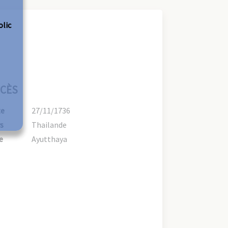
olic
CÈS
te
27/11/1736
s
Thailande
e
Ayutthaya