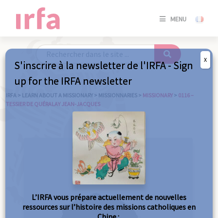
SE
MENU
CONNE
/
S'INSC
X
S'inscrire à la newsletter de l'IRFA - Sign
SE
up for the IRFA newsletter
CONNE
/ S'INSC
IRFA
>
LEARN ABOUT A MISSIONARY
>
MISSIONNARIES
>
MISSIONARY
>
0116 –
TESSIER DE QUÉRALAY JEAN-JACQUES
C
L’IRFA vous prépare actuellement de nouvelles
ressources sur l’histoire des missions catholiques en
Chine :