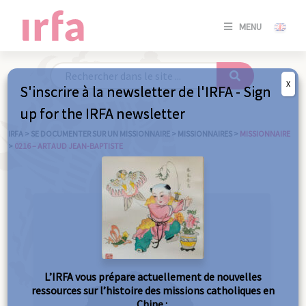
SE
MENU
CONNE
/
S'INSC
X
S'inscrire à la newsletter de l'IRFA - Sign
SE
up for the IRFA newsletter
CONNE
/ S'INSC
IRFA
>
SE DOCUMENTER SUR UN MISSIONNAIRE
>
MISSIONNAIRES
>
MISSIONNAIRE
>
0216 – ARTAUD JEAN-BAPTISTE
FE
L’IRFA vous prépare actuellement de nouvelles
ressources sur l’histoire des missions catholiques en
Chine :