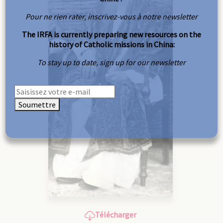
Pour ne rien rater, inscrivez-vous à notre newsletter
The IRFA is currently preparing new resources on the
history of Catholic missions in China:
To stay up to date, sign up for our newsletter
Soumettre
Télécharger