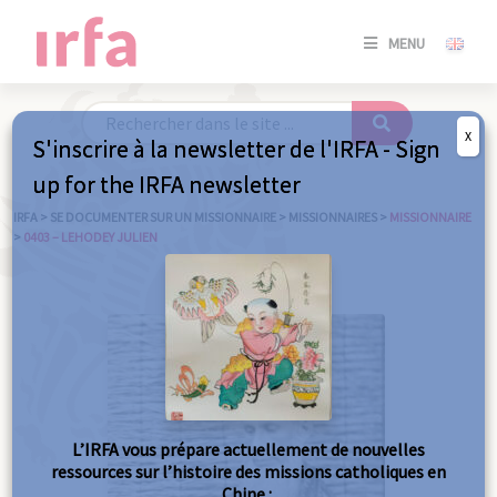
SE
MENU
CONNE
/
S'INSC
X
S'inscrire à la newsletter de l'IRFA - Sign
SE
up for the IRFA newsletter
CONNE
/ S'INSC
IRFA
>
SE DOCUMENTER SUR UN MISSIONNAIRE
>
MISSIONNAIRES
>
MISSIONNAIRE
>
0403 – LEHODEY JULIEN
FE
L’IRFA vous prépare actuellement de nouvelles
ressources sur l’histoire des missions catholiques en
Chine :