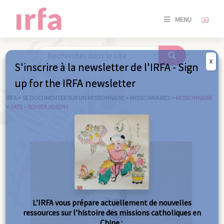
SE
MENU
CONNE
/
S'INSC
X
S'inscrire à la newsletter de l'IRFA - Sign
SE
up for the IRFA newsletter
CONNE
/ S'INSC
IRFA
>
SE DOCUMENTER SUR UN MISSIONNAIRE
>
MISSIONNAIRES
>
MISSIONNAIRE
>
0472 – SOHIER JOSEPH
FE
L’IRFA vous prépare actuellement de nouvelles
ressources sur l’histoire des missions catholiques en
Chine :