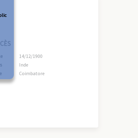
olic
CÈS
te
14/12/1900
s
Inde
e
Coimbatore