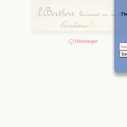
The
Télécharger
So