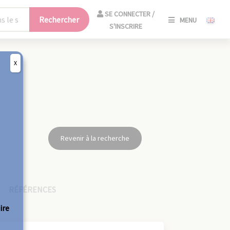
SE
SE CONNECTER /
Rechercher
MENU
CONNECT
S'INSCRIRE
/
S'INSCRIR
X
FERM
Revenir à la recherche
RÉFÉRENCES
ire