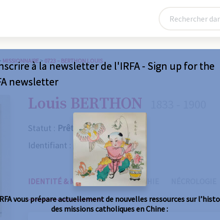
>
MISSIONNAIRE
>
0723 – BERTHON LOUIS
nscrire à la newsletter de l'IRFA - Sign up for the
FA newsletter
Louis BERTHON
1833 - 1900
Statut :
Prêtre
Identifiant :
0723
IDENTITÉ & MISSIONS
BIOGRAPHIE
NÉCROLOGIE
IRFA vous prépare actuellement de nouvelles ressources sur l’histo
des missions catholiques en Chine :