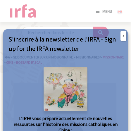
SE
MENU
CONNE
/
S'INSC
X
S'inscrire à la newsletter de l'IRFA - Sign
SE
up for the IRFA newsletter
CONNE
/ S'INSC
IRFA
>
SE DOCUMENTER SUR UN MISSIONNAIRE
>
MISSIONNAIRES
>
MISSIONNAIRE
>
0843 – BOSSARD PASCAL
FE
L’IRFA vous prépare actuellement de nouvelles
ressources sur l’histoire des missions catholiques en
Chine :