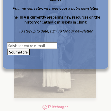
Pour ne rien rater, inscrivez-vous à notre newsletter
The IRFA is currently preparing new resources on the
history of Catholic missions in China:
To stay up to date, sign up for our newsletter
Soumettre
Télécharger