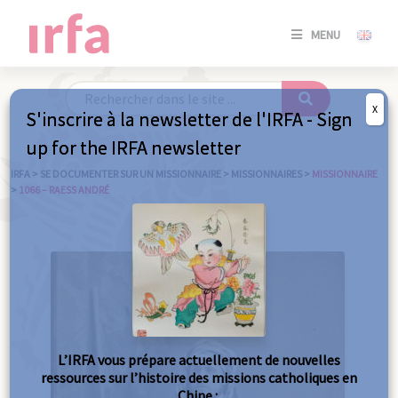
SE
MENU
CONNE
/
S'INSC
X
S'inscrire à la newsletter de l'IRFA - Sign
SE
up for the IRFA newsletter
CONNE
/ S'INSC
IRFA
>
SE DOCUMENTER SUR UN MISSIONNAIRE
>
MISSIONNAIRES
>
MISSIONNAIRE
>
1066 – RAESS ANDRÉ
FE
L’IRFA vous prépare actuellement de nouvelles
ressources sur l’histoire des missions catholiques en
Chine :