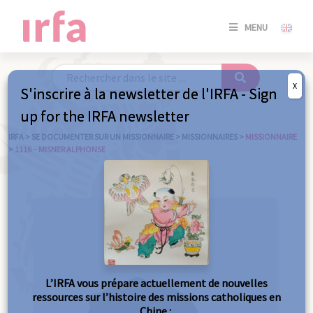
SE
MENU
CONNE
/
S'INSC
X
S'inscrire à la newsletter de l'IRFA - Sign
SE
up for the IRFA newsletter
CONNE
/ S'INSC
IRFA
>
SE DOCUMENTER SUR UN MISSIONNAIRE
>
MISSIONNAIRES
>
MISSIONNAIRE
>
1116 – MISNER ALPHONSE
FE
L’IRFA vous prépare actuellement de nouvelles
ressources sur l’histoire des missions catholiques en
Chine :