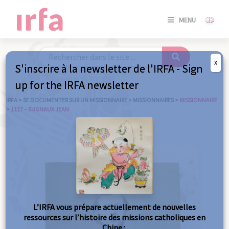
SE
MENU
CONNE
/
S'INSC
X
S'inscrire à la newsletter de l'IRFA - Sign
SE
up for the IRFA newsletter
CONNE
/ S'INSC
IRFA
>
SE DOCUMENTER SUR UN MISSIONNAIRE
>
MISSIONNAIRES
>
MISSIONNAIRE
>
1117 – SUGNAUX JEAN
FE
L’IRFA vous prépare actuellement de nouvelles
ressources sur l’histoire des missions catholiques en
Chine :