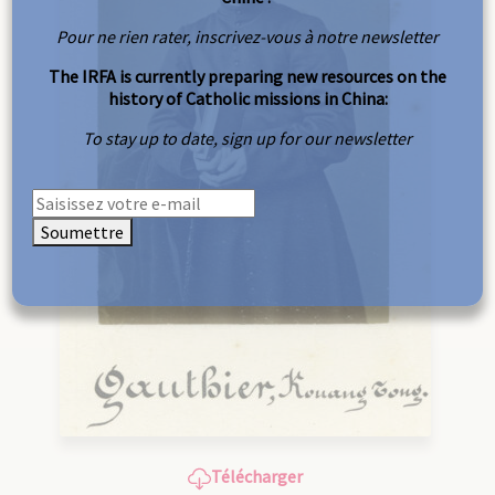
Pour ne rien rater, inscrivez-vous à notre newsletter
The IRFA is currently preparing new resources on the
history of Catholic missions in China:
To stay up to date, sign up for our newsletter
Soumettre
Télécharger