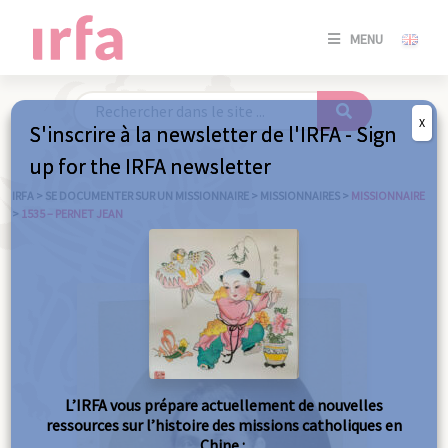
SE
MENU
CONNE
/
S'INSC
X
S'inscrire à la newsletter de l'IRFA - Sign
SE
up for the IRFA newsletter
CONNE
/ S'INSC
IRFA
>
SE DOCUMENTER SUR UN MISSIONNAIRE
>
MISSIONNAIRES
>
MISSIONNAIRE
>
1535 – PERNET JEAN
FE
L’IRFA vous prépare actuellement de nouvelles
ressources sur l’histoire des missions catholiques en
Chine :