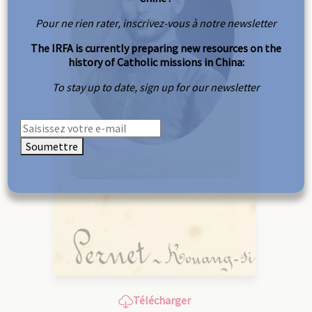
Pour ne rien rater, inscrivez-vous à notre newsletter
The IRFA is currently preparing new resources on the
history of Catholic missions in China:
To stay up to date, sign up for our newsletter
Soumettre
Télécharger