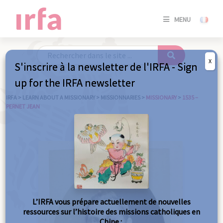
SE
MENU
CONNE
/
S'INSC
X
S'inscrire à la newsletter de l'IRFA - Sign
SE
up for the IRFA newsletter
CONNE
/ S'INSC
IRFA
>
LEARN ABOUT A MISSIONARY
>
MISSIONNARIES
>
MISSIONARY
>
1535 –
PERNET JEAN
C
L’IRFA vous prépare actuellement de nouvelles
ressources sur l’histoire des missions catholiques en
Chine :