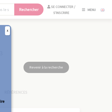
SE
SE CONNECTER /
Rechercher
MENU
CONNECT
S'INSCRIRE
/
S'INSCRIR
X
FERM
53
Revenir à la recherche
RÉFÉRENCES
ire