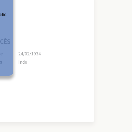
olic
CÈS
te
24/02/1934
s
Inde