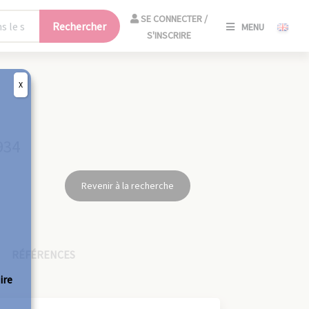
SE
SE CONNECTER /
Rechercher
MENU
CONNECT
S'INSCRIRE
/
S'INSCRIR
X
FERM
934
Revenir à la recherche
RÉFÉRENCES
ire