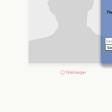
The
So
Télécharger