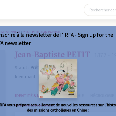
>
MISSIONNAIRE
>
2337 – PETIT JEAN-BAPTISTE
nscrire à la newsletter de l'IRFA - Sign up for the
FA newsletter
Jean-Baptiste PETIT
1872 - 1
Statut :
Prêtre
Identifiant :
2337
IDENTITÉ & MISSIONS
BIOGRAPHIE
NÉCROLOGIE
IRFA vous prépare actuellement de nouvelles ressources sur l’histo
des missions catholiques en Chine :