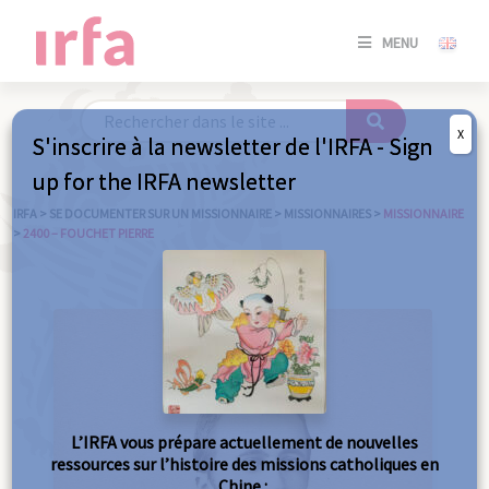
SE
MENU
CONNE
/
S'INSC
X
S'inscrire à la newsletter de l'IRFA - Sign
SE
up for the IRFA newsletter
CONNE
/ S'INSC
IRFA
>
SE DOCUMENTER SUR UN MISSIONNAIRE
>
MISSIONNAIRES
>
MISSIONNAIRE
>
2400 – FOUCHET PIERRE
FE
L’IRFA vous prépare actuellement de nouvelles
ressources sur l’histoire des missions catholiques en
Chine :