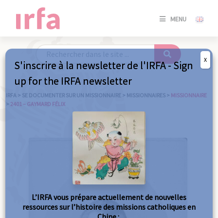
SE
MENU
CONNE
/
S'INSC
X
S'inscrire à la newsletter de l'IRFA - Sign
SE
up for the IRFA newsletter
CONNE
/ S'INSC
IRFA
>
SE DOCUMENTER SUR UN MISSIONNAIRE
>
MISSIONNAIRES
>
MISSIONNAIRE
>
2401 – GAYMARD FÉLIX
FE
L’IRFA vous prépare actuellement de nouvelles
ressources sur l’histoire des missions catholiques en
Chine :