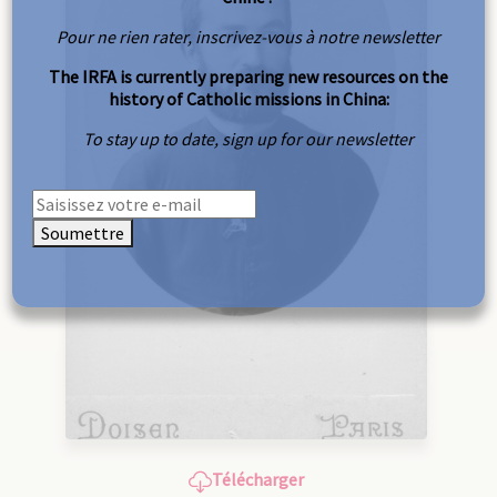
Pour ne rien rater, inscrivez-vous à notre newsletter
The IRFA is currently preparing new resources on the
history of Catholic missions in China:
To stay up to date, sign up for our newsletter
Soumettre
Télécharger