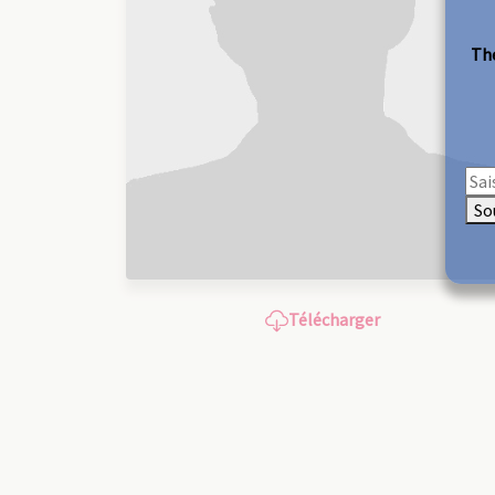
The
So
Télécharger