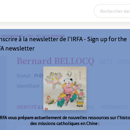
>
MISSIONNAIRE
>
2562 – BELLOCQ BERNARD
nscrire à la newsletter de l'IRFA - Sign up for the
FA newsletter
Bernard BELLOCQ
1877 - 195
Statut :
Prêtre
Identifiant :
2562
IDENTITÉ & MISSIONS
BIOGRAPHIE
RÉFÉRENCES
IRFA vous prépare actuellement de nouvelles ressources sur l’histo
des missions catholiques en Chine :