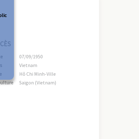
olic
CÈS
te
07/09/1950
s
Vietnam
e
Hô Chi Minh-Ville
ulture
Saigon (Vietnam)