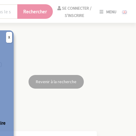
SE
SE CONNECTER /
Rechercher
MENU
CONNECT
S'INSCRIRE
/
S'INSCRIR
X
FERM
0
Revenir à la recherche
ire