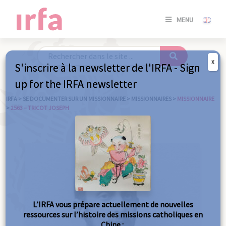
SE
MENU
CONNE
/
S'INSC
X
S'inscrire à la newsletter de l'IRFA - Sign
SE
up for the IRFA newsletter
CONNE
/ S'INSC
IRFA
>
SE DOCUMENTER SUR UN MISSIONNAIRE
>
MISSIONNAIRES
>
MISSIONNAIRE
>
2563 – TRICOT JOSEPH
FE
L’IRFA vous prépare actuellement de nouvelles
ressources sur l’histoire des missions catholiques en
Chine :