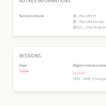
AUTRES INFORMATIONS
Nom(s) chinois
潘 / Pan (MEP)
潘 / Pan (Mémorial)
潘行仁 / Pan Xingren 
MISSIONS
Pays :
Région missionnaire 
Chine
Sichuan
1901 - 1945 (Chongq