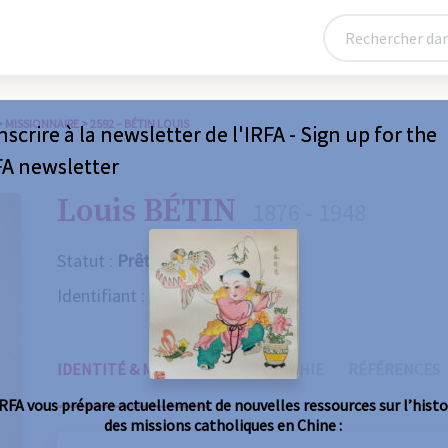
>
MISSIONNAIRE
>
2592 – BÉTIN LOUIS
nscrire à la newsletter de l'IRFA - Sign up for the
FA newsletter
Louis BÉTIN
1876 - 1948
Statut :
Prêtre
Identifiant :
2592
IDENTITÉ & MISSIONS
BIOGRAPHIE
RÉFÉRENCES
IRFA vous prépare actuellement de nouvelles ressources sur l’histo
des missions catholiques en Chine :