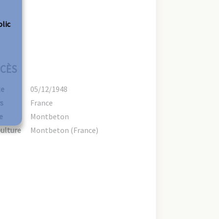
olic
CÈS
te
05/12/1948
s
France
e
Montbeton
ulture
Montbeton (France)