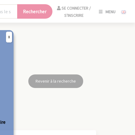
SE
SE CONNECTER /
Rechercher
MENU
CONNECT
S'INSCRIRE
/
S'INSCRIR
X
FERM
Revenir à la recherche
ire