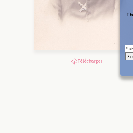
The
So
Télécharger