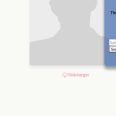
The
So
Télécharger