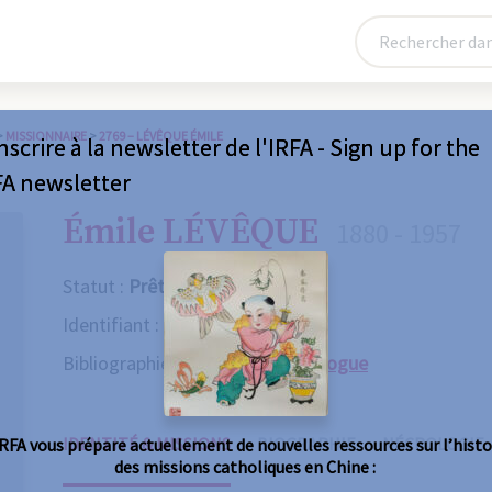
>
MISSIONNAIRE
>
2769 – LÉVÊQUE ÉMILE
nscrire à la newsletter de l'IRFA - Sign up for the
FA newsletter
Émile LÉVÊQUE
1880 - 1957
Statut :
Prêtre
Identifiant :
2769
Bibliographie :
Consulter le catalogue
IDENTITÉ & MISSIONS
BIOGRAPHIE
NÉCROLOGIE
IRFA vous prépare actuellement de nouvelles ressources sur l’histo
des missions catholiques en Chine :