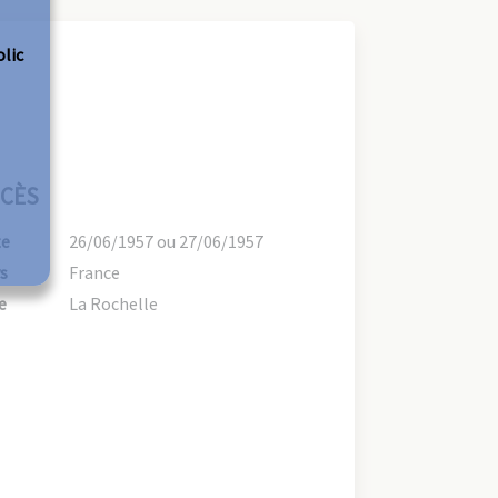
olic
CÈS
te
26/06/1957 ou 27/06/1957
s
France
e
La Rochelle