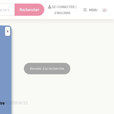
SE
SE CONNECTER /
Rechercher
MENU
CONNECT
S'INSCRIRE
/
S'INSCRIR
X
FERM
Revenir à la recherche
RÉFÉRENCES
ire