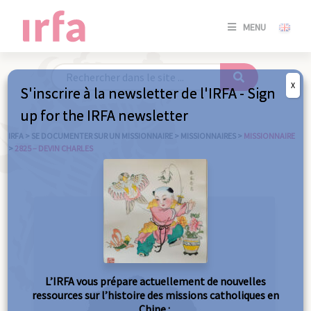
SE
MENU
CONNE
/
S'INSC
X
S'inscrire à la newsletter de l'IRFA - Sign
SE
up for the IRFA newsletter
CONNE
/ S'INSC
IRFA
>
SE DOCUMENTER SUR UN MISSIONNAIRE
>
MISSIONNAIRES
>
MISSIONNAIRE
>
2825 – DEVIN CHARLES
FE
L’IRFA vous prépare actuellement de nouvelles
ressources sur l’histoire des missions catholiques en
Chine :