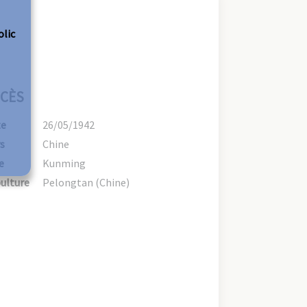
olic
CÈS
te
26/05/1942
s
Chine
e
Kunming
ulture
Pelongtan (Chine)