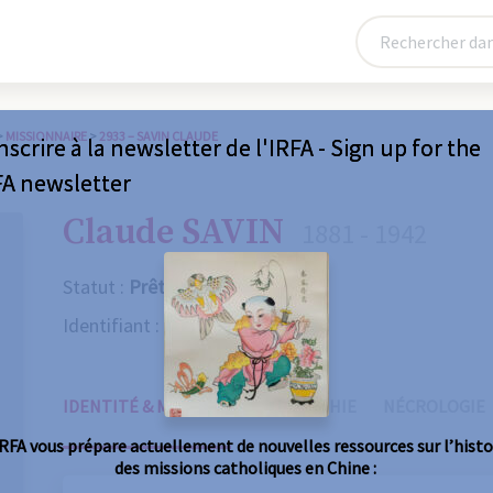
>
MISSIONNAIRE
>
2933 – SAVIN CLAUDE
nscrire à la newsletter de l'IRFA - Sign up for the
FA newsletter
Claude SAVIN
1881 - 1942
Statut :
Prêtre
Identifiant :
2933
IDENTITÉ & MISSIONS
BIOGRAPHIE
NÉCROLOGIE
IRFA vous prépare actuellement de nouvelles ressources sur l’histo
des missions catholiques en Chine :