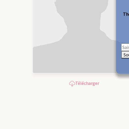
The
So
Télécharger