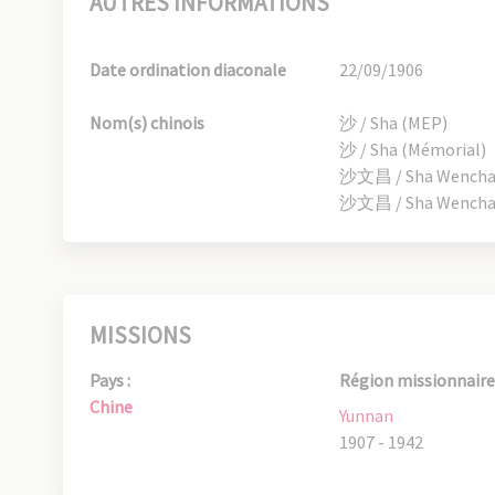
AUTRES INFORMATIONS
Date ordination diaconale
22/09/1906
Nom(s) chinois
沙 / Sha (MEP)
沙 / Sha (Mémorial)
沙文昌 / Sha Wenchang
沙文昌 / Sha Wenchang
MISSIONS
Pays :
Région missionnaire 
Chine
Yunnan
1907 - 1942