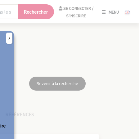
SE
SE CONNECTER /
Rechercher
MENU
CONNECT
S'INSCRIRE
/
S'INSCRIR
X
FERM
Revenir à la recherche
RÉFÉRENCES
ire