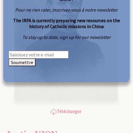
Pour ne rien rater, inscrivez-vous à notre newsletter
The IRFA is currently preparing new resources on the
history of Catholic missions in China:
To stay up to date, sign up for our newsletter
Soumettre
Télécharger