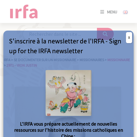
SE
MENU
CONNE
/
S'INSC
X
S'inscrire à la newsletter de l'IRFA - Sign
SE
up for the IRFA newsletter
CONNE
/ S'INSC
IRFA
>
SE DOCUMENTER SUR UN MISSIONNAIRE
>
MISSIONNAIRES
>
MISSIONNAIRE
>
2971 – VION JUSTIN
FE
L’IRFA vous prépare actuellement de nouvelles
ressources sur l’histoire des missions catholiques en
Chine :