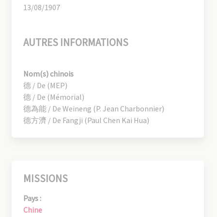
13/08/1907
AUTRES INFORMATIONS
Nom(s) chinois
德 / De (MEP)
德 / De (Mémorial)
德為能 / De Weineng (P. Jean Charbonnier)
德方濟 / De Fangji (Paul Chen Kai Hua)
MISSIONS
Pays :
Chine