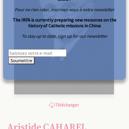
Pour ne rien rater, inscrivez-vous à notre newsletter
The IRFA is currently preparing new resources on the
history of Catholic missions in China:
To stay up to date, sign up for our newsletter
Soumettre
Télécharger
Aristide CAHAREL