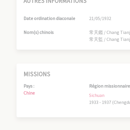
AUTRES INFORMATIONS
Date ordination diaconale
21/05/1932
Nom(s) chinois
常天鑑 / Chang Tianj
常天監 / Chang Tianji
MISSIONS
Pays :
Région missionnaire 
Chine
Sichuan
1933 - 1937 (Chengd