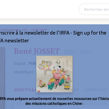
>
MISSIONNAIRE
>
3472 – JOSSET RENÉ
nscrire à la newsletter de l'IRFA - Sign up for the
FA newsletter
René JOSSET
1909 - 2001
Statut :
Prêtre
Identifiant :
3472
IDENTITÉ & MISSIONS
BIOGRAPHIE
NÉCROLOGIE
IRFA vous prépare actuellement de nouvelles ressources sur l’histo
des missions catholiques en Chine :