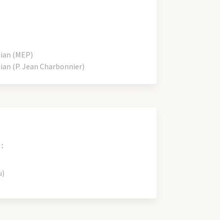
ian (MEP)
an (P. Jean Charbonnier)
:
u)