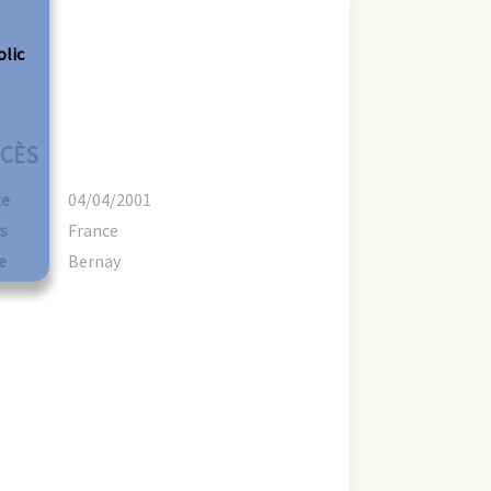
olic
CÈS
te
04/04/2001
s
France
e
Bernay