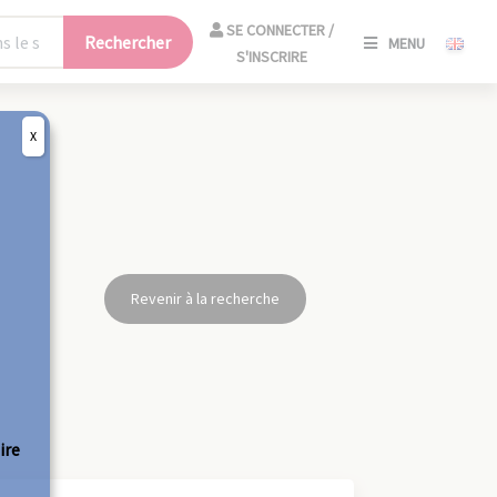
SE
SE CONNECTER /
Rechercher
MENU
CONNECT
S'INSCRIRE
/
S'INSCRIR
X
FERM
Revenir à la recherche
ire