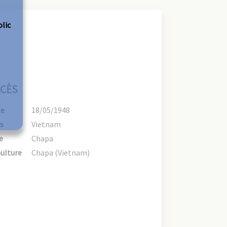
olic
CÈS
te
18/05/1948
s
Vietnam
e
Chapa
ulture
Chapa (Vietnam)