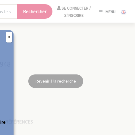
SE
SE CONNECTER /
Rechercher
MENU
CONNECT
S'INSCRIRE
/
S'INSCRIR
X
FERM
1948
Revenir à la recherche
RÉFÉRENCES
ire