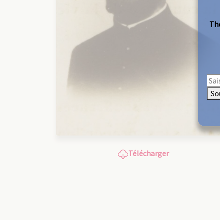
The
So
Télécharger