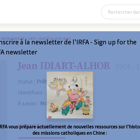
>
MISSIONNAIRE
>
3473 – IDIART-ALHOR JEAN
nscrire à la newsletter de l'IRFA - Sign up for the
FA newsletter
Jean IDIART-ALHOR
1904 - 
Statut :
Prêtre
Identifiant :
3473
À savoir :
Mort violente
IDENTITÉ & MISSIONS
BIOGRAPHIE
NÉCROLOGIE
IRFA vous prépare actuellement de nouvelles ressources sur l’histo
des missions catholiques en Chine :