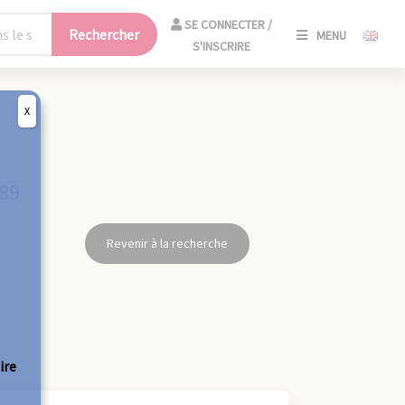
SE
SE CONNECTER /
Rechercher
MENU
CONNECT
S'INSCRIRE
/
S'INSCRIR
X
FERM
989
Revenir à la recherche
ire