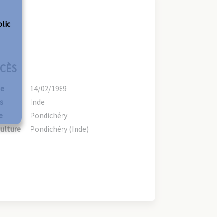
olic
CÈS
te
14/02/1989
s
Inde
e
Pondichéry
ulture
Pondichéry (Inde)