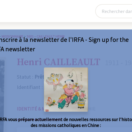
>
MISSIONNAIRE
>
3601 – CAILLEAULT HENRI
nscrire à la newsletter de l'IRFA - Sign up for the
FA newsletter
Henri CAILLEAULT
1911 - 1
Statut :
Prêtre
Identifiant :
3601
IDENTITÉ & MISSIONS
BIOGRAPHIE
IRFA vous prépare actuellement de nouvelles ressources sur l’histo
des missions catholiques en Chine :