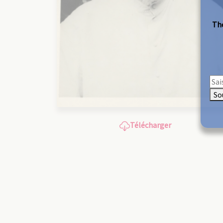
The
So
Télécharger