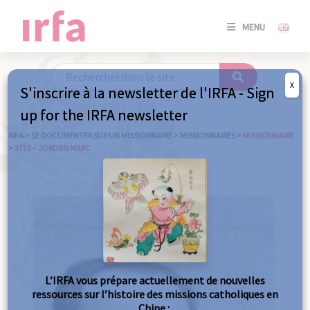
SE
MENU
CONNE
/
S'INSC
X
S'inscrire à la newsletter de l'IRFA - Sign
SE
up for the IRFA newsletter
CONNE
/ S'INSC
IRFA
>
SE DOCUMENTER SUR UN MISSIONNAIRE
>
MISSIONNAIRES
>
MISSIONNAIRE
>
3773 – JORDAN MARC
FE
L’IRFA vous prépare actuellement de nouvelles
ressources sur l’histoire des missions catholiques en
Chine :