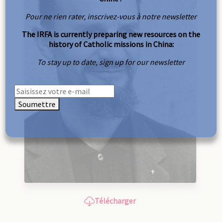
Pour ne rien rater, inscrivez-vous à notre newsletter
The IRFA is currently preparing new resources on the
history of Catholic missions in China:
To stay up to date, sign up for our newsletter
Soumettre
Télécharger