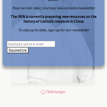
Pour ne rien rater, inscrivez-vous à notre newsletter
The IRFA is currently preparing new resources on the
history of Catholic missions in China:
To stay up to date, sign up for our newsletter
Soumettre
Télécharger