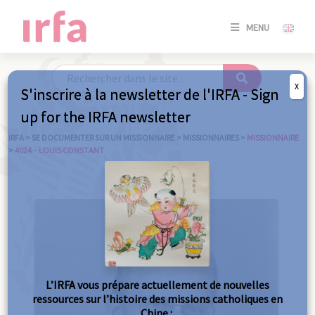
SE
MENU
CONNE
/
S'INSC
X
S'inscrire à la newsletter de l'IRFA - Sign
SE
up for the IRFA newsletter
CONNE
/ S'INSC
IRFA
>
SE DOCUMENTER SUR UN MISSIONNAIRE
>
MISSIONNAIRES
>
MISSIONNAIRE
>
4024 – LOUIS CONSTANT
FE
L’IRFA vous prépare actuellement de nouvelles
ressources sur l’histoire des missions catholiques en
Chine :