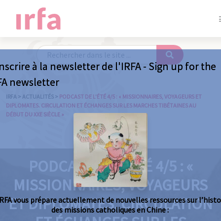
nscrire à la newsletter de l'IRFA - Sign up for the
FA newsletter
IRFA
>
ACTUALITÉS
>
PODCAST DE L’ÉTÉ 4/5 : « MISSIONNAIRES, VOYAGEURS ET
DIPLOMATES. CIRCULATION ET ÉCHANGES SUR LES MARCHES TIBÉTAINES AU
DÉBUT DU XXE SIÈCLE »
PODCAST DE L’ÉTÉ 4/5 : «
MISSIONNAIRES, VOYAGEURS
ET DIPLOMATES. CIRCULATION
IRFA vous prépare actuellement de nouvelles ressources sur l’histo
des missions catholiques en Chine :